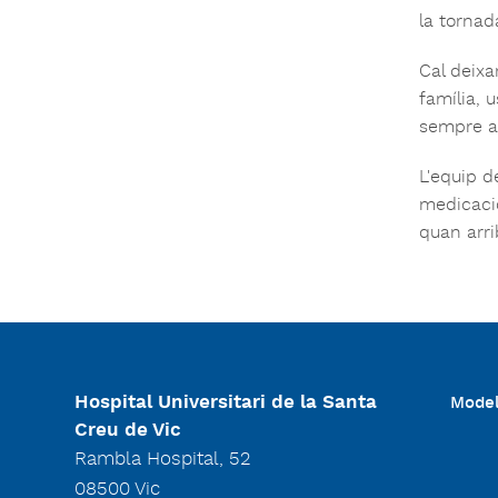
la tornada
Cal deixa
família, 
sempre a 
L'equip d
medicació
quan arri
Hospital Universitari de la Santa
Model
Creu de Vic
Rambla Hospital, 52
08500 Vic