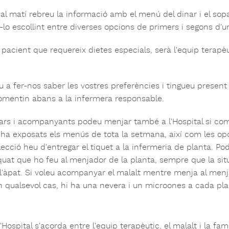
al matí rebreu la informació amb el menú del dinar i el sop
-lo escollint entre diverses opcions de primers i segons d'u
 pacient que requereix dietes especials, serà l'equip terapè
 a fer-nos saber les vostres preferències i tingueu present 
omentin abans a la infermera responsable.
iars i acompanyants podeu menjar també a l'Hospital si co
 ha exposats els menús de tota la setmana, així com les opc
lecció heu d'entregar el tiquet a la infermeria de planta. Po
uat que ho feu al menjador de la planta, sempre que la s
e l'àpat. Si voleu acompanyar el malalt mentre menja al m
n qualsevol cas, hi ha una nevera i un microones a cada plan
 l'Hospital s'acorda entre l'equip terapèutic, el malalt i la f