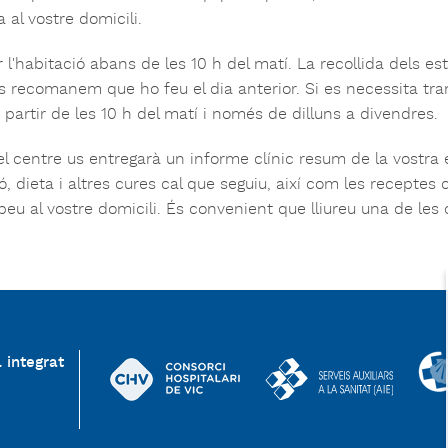
 al vostre domicili.
r l'habitació abans de les 10 h del matí. La recollida dels es
us recomanem que ho feu el dia anterior. Si es necessita tra
partir de les 10 h del matí i només de dilluns a divendres.
el centre us entregarà un informe clínic resum de la vostra
, dieta i altres cures cal que seguiu, així com les receptes
beu al vostre domicili. És convenient que lliureu una de les
 integrat