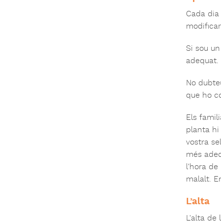
Cada dia 
modificar
Si sou un
adequat.
No dubteu
que ho c
Els famil
planta hi
vostra se
més adeq
l'hora d
malalt. E
L’alta
L'alta de