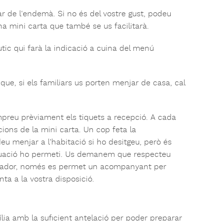
ar de l'endemà. Si no és del vostre gust, podeu
na mini carta que també se us facilitarà.
utic qui farà la indicació a cuina del menú
que, si els familiars us porten menjar de casa, cal
mpreu prèviament els tiquets a recepció. A cada
ions de la mini carta. Un cop feta la
deu menjar a l'habitació si ho desitgeu, però és
ituació ho permeti. Us demanem que respecteu
enjador, només es permet un acompanyant per
ta a la vostra disposició.
amília amb la suficient antelació per poder preparar