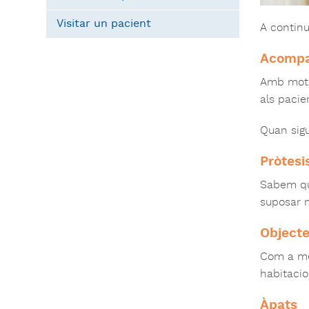
Visitar un pacient
A continu
Acompa
Amb motiu
als pacie
Quan sigu
Pròtesi
Sabem que
suposar 
Objecte
Com a mes
habitacio
Àpats