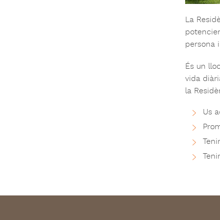
La Residè
potencien 
persona i
És un lloc
vida diàr
la Residè
Us a
Prom
Teni
Teni