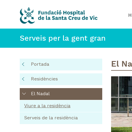
H
Serveis per la gent gran
El Na
Portada
Residències
El Nadal
Viure a la residència
Serveis de la residència