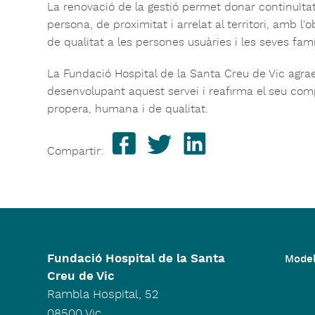
La renovació de la gestió permet donar continuïta
persona, de proximitat i arrelat al territori, amb l
de qualitat a les persones usuàries i les seves famí
La Fundació Hospital de la Santa Creu de Vic agrae
desenvolupant aquest servei i reafirma el seu com
propera, humana i de qualitat.
Compartir:
Fundació Hospital de la Santa
Model
Creu de Vic
Rambla Hospital, 52
08500 Vic