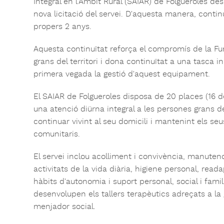
Integral en l'Àmbit Rural (SAIAR) de Folgueroles des
nova licitació del servei. D'aquesta manera, conti
propers 2 anys.
Aquesta continuïtat reforça el compromís de la Fu
grans del territori i dona continuïtat a una tasca 
primera vegada la gestió d'aquest equipament.
El SAIAR de Folgueroles disposa de 20 places (16 de
una atenció diürna integral a les persones grans de
continuar vivint al seu domicili i mantenint els seu
comunitaris.
El servei inclou acolliment i convivència, manuten
activitats de la vida diària, higiene personal, read
hàbits d'autonomia i suport personal, social i famil
desenvolupen els tallers terapèutics adreçats a la 
menjador social.