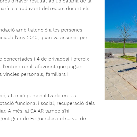
prés d'haver resultat adjudicatària de la
nuarà al capdavant del recurs durant els
ndació amb l'atenció a les persones
iniciada l'any 2010, quan va assumir per
 concertades i 4 de privades) i ofereix
 l'entorn rural, afavorint que puguin
s vincles personals, familiars i
ció, atenció personalitzada en les
aptació funcional i social, recuperació dels
iar. A més, al SAIAR també s'hi
gent gran de Folgueroles i el servei de