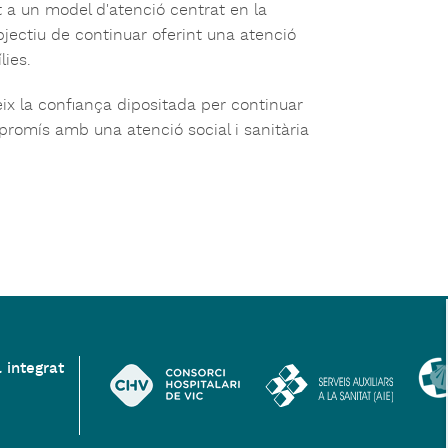
t a un model d'atenció centrat en la
'objectiu de continuar oferint una atenció
lies.
ix la confiança dipositada per continuar
promís amb una atenció social i sanitària
 integrat